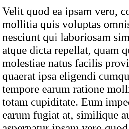
Velit quod ea ipsam vero, co
mollitia quis voluptas omnis
nesciunt qui laboriosam si
atque dicta repellat, quam q
molestiae natus facilis prov
quaerat ipsa eligendi cumqu
tempore earum ratione molli
totam cupiditate. Eum imped
earum fugiat at, similique
aspernatur ipsam vero quod